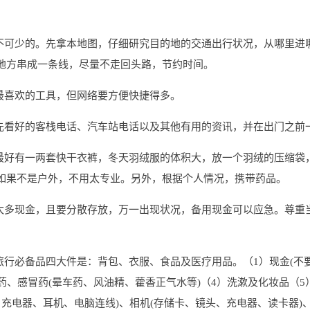
必不可少的。先拿本地图，仔细研究目的地的交通出行状况，从哪里进
地方串成一条线，尽量不走回头路，节约时间。
最喜欢的工具，但网络要方便快捷得多。
预先看好的客栈电话、汽车站电话以及其他有用的资讯，并在出门之前
天最好有一两套快干衣裤，冬天羽绒服的体积大，放一个羽绒的压缩袋
如果不是户外，不用太专业。另外，根据个人情况，携带药品。
带太多现金，且要分散存放，万一出现状况，备用现金可以应急。尊重
。
旅行必备品四大件是：背包、衣服、食品及医疗用品。（1）现金(不要
药、感冒药(晕车药、风油精、藿香正气水等)（4）洗漱及化妆品（5
、充电器、耳机、电脑连线)、相机(存储卡、镜头、充电器、读卡器)、