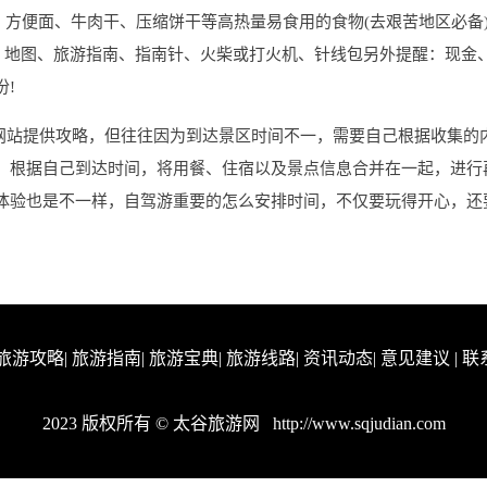
力、方便面、牛肉干、压缩饼干等高热量易食用的食物(去艰苦地区必备
纸、地图、旅游指南、指南针、火柴或打火机、针线包另外提醒：现金
!
多网站提供攻略，但往往因为到达景区时间不一，需要自己根据收集的
，根据自己到达时间，将用餐、住宿以及景点信息合并在一起，进行
体验也是不一样，自驾游重要的怎么安排时间，不仅要玩得开心，还
旅游攻略
|
旅游指南
|
旅游宝典
|
旅游线路
|
资讯动态
|
意见建议
|
联
2023 版权所有 © 太谷旅游网
http://www.sqjudian.com