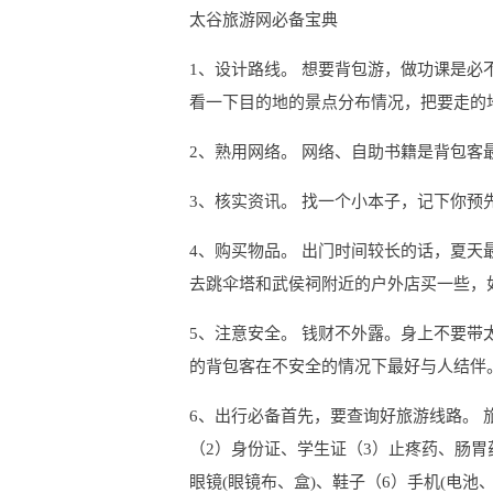
太谷旅游网必备宝典
1、设计路线。 想要背包游，做功课是
看一下目的地的景点分布情况，把要走的
2、熟用网络。 网络、自助书籍是背包客
3、核实资讯。 找一个小本子，记下你
4、购买物品。 出门时间较长的话，夏
去跳伞塔和武侯祠附近的户外店买一些，
5、注意安全。 钱财不外露。身上不要
的背包客在不安全的情况下最好与人结伴
6、出行必备首先，要查询好旅游线路。 
（2）身份证、学生证（3）止疼药、肠胃
眼镜(眼镜布、盒)、鞋子（6）手机(电池