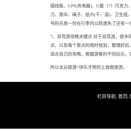
插线板、GPS(充电器)、U盘（7）巧克
刀、雨伞、绳子、纸巾(干、湿)、卫生
号码叧放一份在行李内以防遗失了还有一份
7、自驾游攻略关键点 对于自驾游，很
点，以及每个景点的用时规划，整理好后
适合自己的攻略，根据游客的不同玩乐，
所以太谷旅游+快乐才称的上放假旅游。
栏目导航:
首页
|